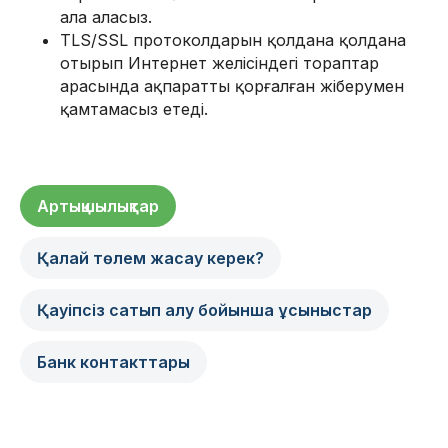
ала аласыз.
TLS/SSL протоколдарын қолдана қолдана
отырып Интернет желісіндегі тораптар
арасында ақпаратты қорғалған жіберумен
қамтамасыз етеді.
Артықшылықтар
Қалай төлем жасау керек?
Қауіпсіз сатып алу бойынша ұсыныстар
Банк контакттары