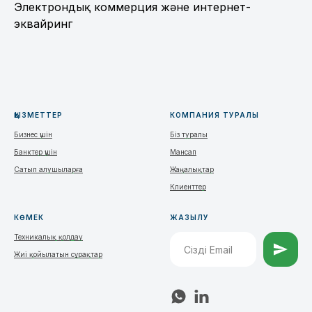
Электрондық коммерция және интернет-
эквайринг
ҚЫЗМЕТТЕР
КОМПАНИЯ ТУРАЛЫ
Бизнес үшін
Біз туралы
Банктер үшін
Мансап
Сатып алушыларға
Жаңалықтар
Клиенттер
КӨМЕК
ЖАЗЫЛУ
Техникалық қолдау
Жиі қойылатын сұрақтар