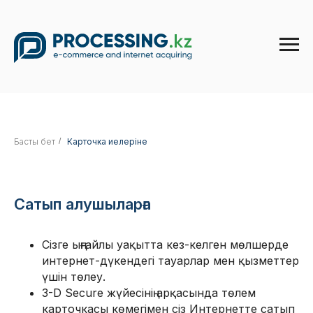
Басты бет
/
Карточка иелеріне
Сатып алушыларға
Сізге ыңғайлы уақытта кез-келген мөлшерде
интернет-дүкендегі тауарлар мен қызметтер
үшін төлеу.
3-D Secure жүйесінің арқасында төлем
карточкасы көмегімен сіз Интернетте сатып