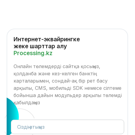
Интернет-эквайрингке
жеке шарттар алу
Processing.kz
Онлайн төлемдерді сайтқа қосыңыз,
қолданба және кез-келген банктің
карталарымен, сондай-ақ бір рет басу
арқылы, CMS, мобильді SDK немесе сілтеме
бойынша дайын модульдер арқылы төлемді
қабылдаңыз