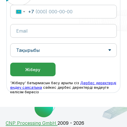
+7
Жіберу
'Жіберу' батырмасын басу арқылы сіз
Дербес деректерді
өңдеу саясатына
сәйкес дербес деректерді өңдеуге
келісім бересіз
СNP Processing GmbH
2009 - 2026